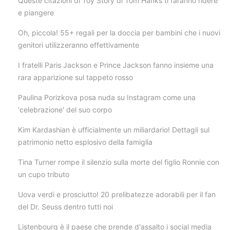
Queste citazioni di Toy Story di Tom Hanks ti faranno ridere
e piangere
Oh, piccola! 55+ regali per la doccia per bambini che i nuovi
genitori utilizzeranno effettivamente
I fratelli Paris Jackson e Prince Jackson fanno insieme una
rara apparizione sul tappeto rosso
Paulina Porizkova posa nuda su Instagram come una
'celebrazione' del suo corpo
Kim Kardashian è ufficialmente un miliardario! Dettagli sul
patrimonio netto esplosivo della famiglia
Tina Turner rompe il silenzio sulla morte del figlio Ronnie con
un cupo tributo
Uova verdi e prosciutto! 20 prelibatezze adorabili per il fan
del Dr. Seuss dentro tutti noi
Listenbourg è il paese che prende d'assalto i social media