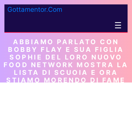
Gottamentor.Com
☰
ABBIAMO PARLATO CON
BOBBY FLAY E SUA FIGLIA
SOPHIE DEL LORO NUOVO
FOOD NETWORK MOSTRA LA
LISTA DI SCUOIA E ORA
STIAMO MORENDO DI FAME