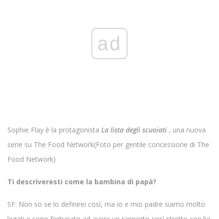
ad
Sophie Flay è la protagonista
La lista degli scuoiati
, una nuova
serie su The Food Network
(Foto per gentile concessione di The
Food Network)
Ti descriveresti come la bambina di papà?
SF: Non so se lo definirei così, ma io e mio padre siamo molto
legati e sono fortunato ad avere un rapporto così stretto con lui.