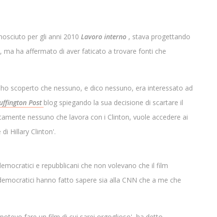
osciuto per gli anni 2010
Lavoro interno
, stava progettando
ma ha affermato di aver faticato a trovare fonti che
, ho scoperto che nessuno, e dico nessuno, era interessato ad
uffington Post
blog spiegando la sua decisione di scartare il
rtamente nessuno che lavora con i Clinton, vuole accedere ai
i Hillary Clinton'.
democratici e repubblicani che non volevano che il film
ti democratici hanno fatto sapere sia alla CNN che a me che
otevo fare un film di cui sarei orgoglioso', ha detto,