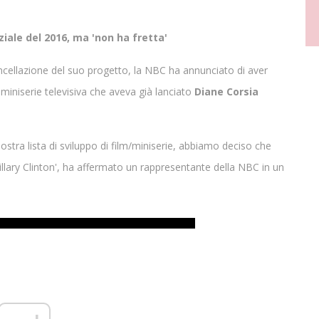
nziale del 2016, ma 'non ha fretta'
ellazione del suo progetto, la NBC ha annunciato di aver
miniserie televisiva che aveva già lanciato
Diane Corsia
stra lista di sviluppo di film/miniserie, abbiamo deciso che
illary Clinton', ha affermato un rappresentante della NBC in un