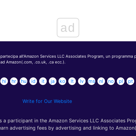
ad
partecipa all'Amazon Services LLC Associates Program, un programma pubbl
ad Amazon(.com, .co.uk, .ca ecc.).
hi
hr
hu
id
it
ja
ko
lt
lv
ms
nl
no
pl
pt
Write for Our Website
s a participant in the Amazon Services LLC Associates Pro
earn advertising fees by advertising and linking to Amazon(.