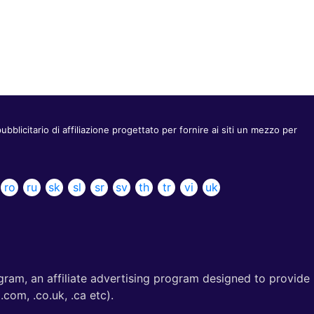
icitario di affiliazione progettato per fornire ai siti un mezzo per
ro
ru
sk
sl
sr
sv
th
tr
vi
uk
gram, an affiliate advertising program designed to provide
com, .co.uk, .ca etc).