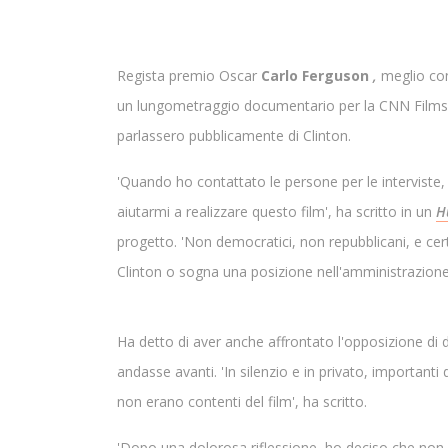
Regista premio Oscar
Carlo Ferguson
,
meglio con
un lungometraggio documentario per la CNN Films, 
parlassero pubblicamente di Clinton.
'Quando ho contattato le persone per le interviste
aiutarmi a realizzare questo film', ha scritto in un
H
progetto. 'Non democratici, non repubblicani, e ce
Clinton o sogna una posizione nell'amministrazione d
Ha detto di aver anche affrontato l'opposizione di 
andasse avanti. 'In silenzio e in privato, importan
non erano contenti del film', ha scritto.
'Dopo una dolorosa riflessione, ho deciso che non p