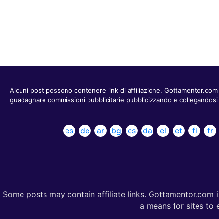
Alcuni post possono contenere link di affiliazione. Gottamentor.com 
guadagnare commissioni pubblicitarie pubblicizzando e collegandosi 
es
de
ar
bg
cs
da
el
et
fi
fr
Some posts may contain affiliate links. Gottamentor.com i
a means for sites to 