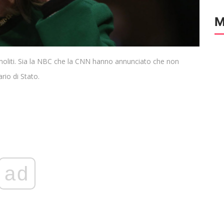
M
oliti. Sia la NBC che la CNN hanno annunciato che non
rio di Stato.
ad