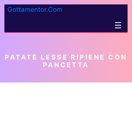
Gottamentor.Com
☰
PATATE LESSE RIPIENE CON
PANCETTA