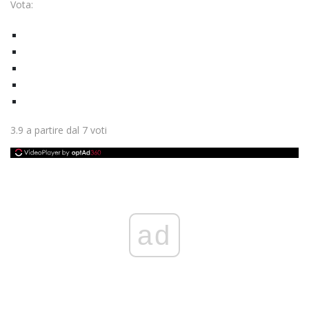
Vota:
3.9
a partire dal
7
voti
ad