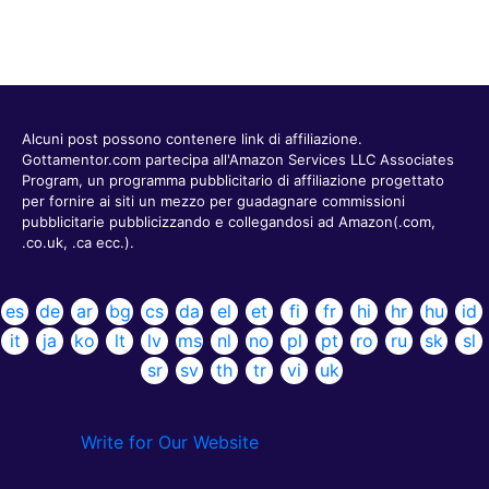
Alcuni post possono contenere link di affiliazione.
Gottamentor.com partecipa all'Amazon Services LLC Associates
Program, un programma pubblicitario di affiliazione progettato
per fornire ai siti un mezzo per guadagnare commissioni
pubblicitarie pubblicizzando e collegandosi ad Amazon(.com,
.co.uk, .ca ecc.).
es
de
ar
bg
cs
da
el
et
fi
fr
hi
hr
hu
id
it
ja
ko
lt
lv
ms
nl
no
pl
pt
ro
ru
sk
sl
sr
sv
th
tr
vi
uk
Write for Our Website