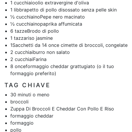
1 cucchiaio
olio extravergine d'oliva
1 libbra
petto di pollo disossato senza pelle skin
½ cucchiaino
Pepe nero macinato
½ cucchiaino
paprika affumicata
6 tazze
Brodo di pollo
1 tazza
riso jasmine
1
Sacchetti da 14 once cimette di broccoli, congelate
2 cucchiai
burro non salato
2 cucchiai
Farina
8 once
formaggio cheddar grattugiato (o il tuo
formaggio preferito)
TAG CHIAVE
30 minuti o meno
broccoli
Zuppa Di Broccoli E Cheddar Con Pollo E Riso
formaggio cheddar
formaggio
pollo