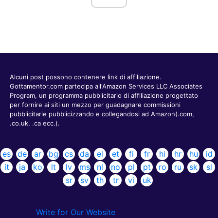
Alcuni post possono contenere link di affiliazione.
Gottamentor.com partecipa all'Amazon Services LLC Associates
Program, un programma pubblicitario di affiliazione progettato
per fornire ai siti un mezzo per guadagnare commissioni
pubblicitarie pubblicizzando e collegandosi ad Amazon(.com,
.co.uk, .ca ecc.).
es
de
ar
bg
cs
da
el
et
fi
fr
hi
hr
hu
id
it
ja
ko
lt
lv
ms
nl
no
pl
pt
ro
ru
sk
sl
sr
sv
th
tr
vi
uk
Write for Our Website