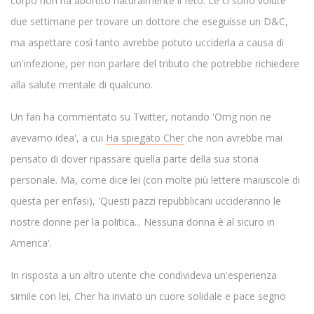
corpo non ha abortito naturalmente il feto. Le ci sono volute
due settimane per trovare un dottore che eseguisse un D&C,
ma aspettare così tanto avrebbe potuto ucciderla a causa di
un'infezione, per non parlare del tributo che potrebbe richiedere
alla salute mentale di qualcuno.
Un fan ha commentato su Twitter, notando 'Omg non ne
avevamo idea', a cui
Ha spiegato Cher
che non avrebbe mai
pensato di dover ripassare quella parte della sua storia
personale. Ma, come dice lei (con molte più lettere maiuscole di
questa per enfasi), 'Questi pazzi repubblicani uccideranno le
nostre donne per la politica... Nessuna donna è al sicuro in
America'.
In risposta a un altro utente che condivideva un'esperienza
simile con lei, Cher ha inviato un cuore solidale e pace segno