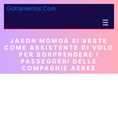
Gottamentor.Com
☰
JASON MOMOA SI VESTE
COME ASSISTENTE DI VOLO
PER SORPRENDERE I
PASSEGGERI DELLE
COMPAGNIE AEREE