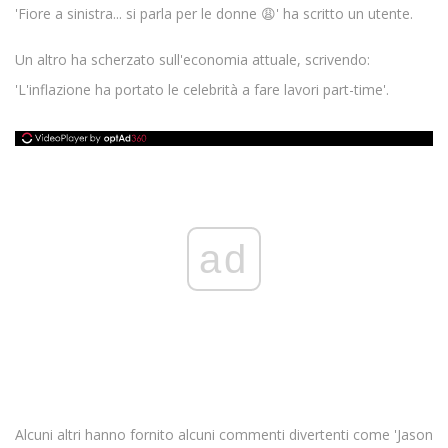
'Fiore a sinistra... si parla per le donne 😩' ha scritto un utente.
Un altro ha scherzato sull'economia attuale, scrivendo:
'L'inflazione ha portato le celebrità a fare lavori part-time'.
ad
Alcuni altri hanno fornito alcuni commenti divertenti come 'Jason