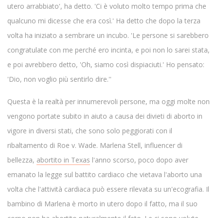
utero arrabbiato', ha detto. 'Ci è voluto molto tempo prima che
qualcuno mi dicesse che era così.' Ha detto che dopo la terza
volta ha iniziato a sembrare un incubo. 'Le persone si sarebbero
congratulate con me perché ero incinta, e poi non lo sarei stata,
e poi avrebbero detto, 'Oh, siamo così dispiaciuti.' Ho pensato:
'Dio, non voglio più sentirlo dire.''
Questa è la realtà per innumerevoli persone, ma oggi molte non
vengono portate subito in aiuto a causa dei divieti di aborto in
vigore in diversi stati, che sono solo peggiorati con il
ribaltamento di Roe v. Wade. Marlena Stell, influencer di
bellezza,
abortito in Texas
l'anno scorso, poco dopo aver
emanato la legge sul battito cardiaco che vietava l'aborto una
volta che l'attività cardiaca può essere rilevata su un'ecografia. Il
bambino di Marlena è morto in utero dopo il fatto, ma il suo